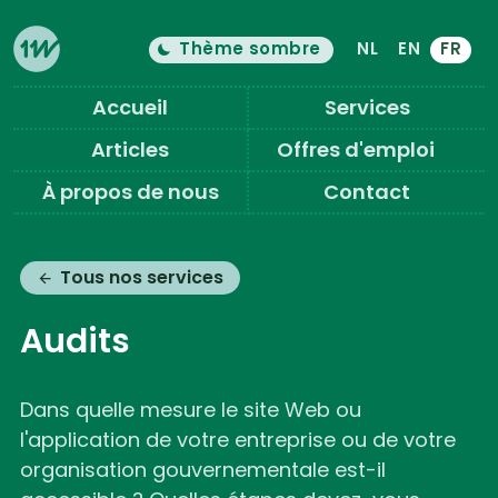
Thème sombre
NL
EN
FR
Le thème de couleur est maintenant "
c
Changer le mode clair/sombre
Eleven Ways (Home)
Accueil
Services
Articles
Offres d'emploi
À propos de nous
Contact
Tous nos services
Audits
Dans quelle mesure le site Web ou
l'application de votre entreprise ou de votre
organisation gouvernementale est-il